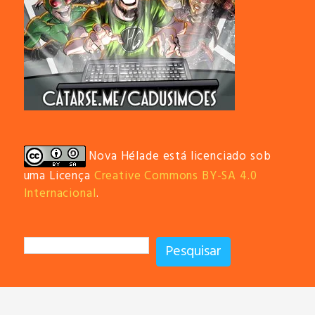
Nova Hélade está licenciado sob
uma Licença
Creative Commons BY-SA 4.0
Internacional
.
Pesquisar
Pesquisar
Theme: Toocheke by
LeeToo
.