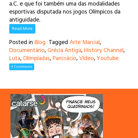
a.C. e que foi também uma das modalidades
esportivas disputada nos jogos Olímpicos da
antiguidade.
Read More
Posted in
Blog
Tagged
Arte Marcial
,
Documentário
,
Grécia Antiga
,
History Channel
,
Luta
,
Olimpíadas
,
Pancrácio
,
Vídeo
,
Youtube
4 Comments